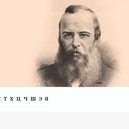
С
Т
Х
Ц
Ч
Ш
Э
Я