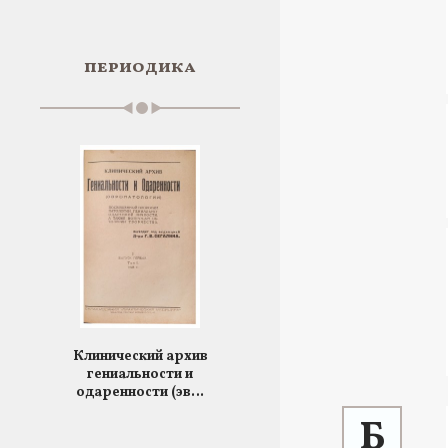
периодика
Клинический архив
гениальности и
одаренности (эв…
Б