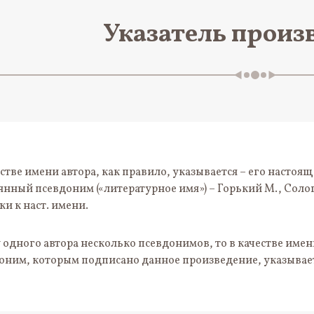
Указатель произ
естве имени автора, как правило, указывается – его настоя
янный псевдоним («литературное имя») – Горький М., Сологуб
ки к наст. имени.
у одного автора несколько псевдонимов, то в качестве имен
оним, которым подписано данное произведение, указывается