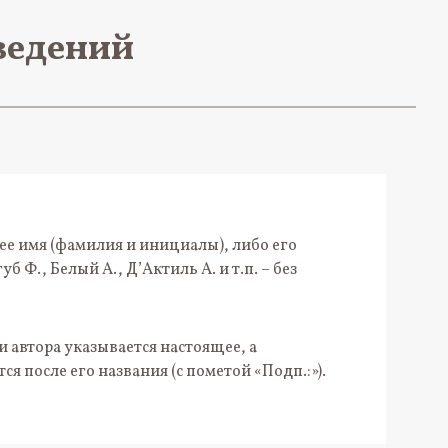
ведений
щее имя (фамилия и инициалы), либо его
 Ф., Белый А., Д’Актиль А. и т.п. – без
и автора указывается настоящее, а
 после его названия (с пометой «Подп.:»).