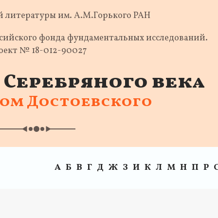
 литературы им. А.М.Горького РАН
ссийского фонда фундаментальных исследований.
оект № 18-012-90027
Серебряного века
ком Достоевского
А
Б
В
Г
Д
Ж
З
И
К
Л
М
Н
П
Р