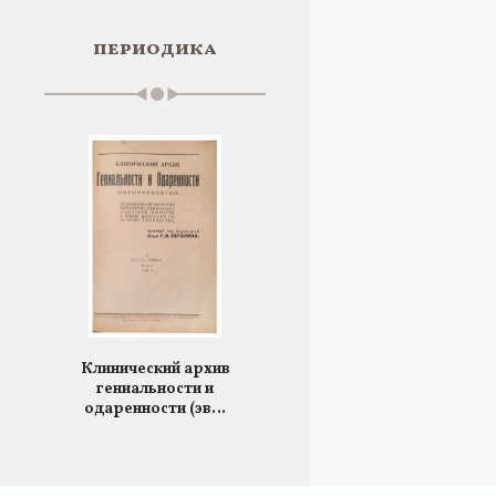
периодика
Клинический архив
гениальности и
одаренности (эв…