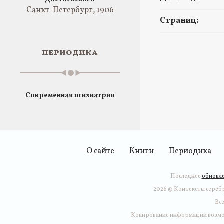
Санкт-Петербург, 1906
Страниц:
периодика
Современная психиатрия
О сайте
Книги
Периодика
Последнее
обновле
2026 © Контексты серебр
Вс
Копирование информации возмо