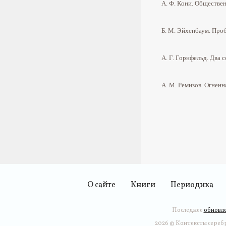
А. Ф. Кони.
Обществен
Б. М. Эйхенбаум.
Проб
А. Г. Горнфелъд.
Два с
А. М. Ремизов.
Огненн
О сайте
Книги
Периодика
Последнее
обновле
2026 © Контексты серебр