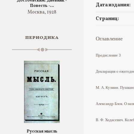
Достоевским. Дневник -
Дата издания:
Повесть -…
Москва, 1928
Страниц:
периодика
Оглавление
Предисловие 3
Декларация о ежегодн
М. А. Кузмин.
Пушкин
Александр Блок.
О наз
В. Ф. Ходасевич.
Коле
Русская мысль