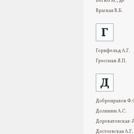
Вогюэ М., де
Враская В.Б.
Г
Горнфельд А.Г.
Гроссман Л.П.
Д
Добронравов Ф.
Долинин А.С.
Дороватовская-
Достоевская А.Г.