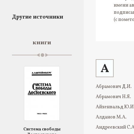
имени ав
подписан
Другие источники
(с помето
книги
А
Абрамович Д.И.
Абрамович Н.Я.
Айхенвальд Ю.И
Алданов М.А.
Андреевский С.А
Система свободы