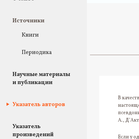
Источники
Книги
Периодика
Научные материалы
и публикации
В качест
Указатель авторов
настояще
псевдони
А., Д’Акт
Указатель
произведений
Если у о