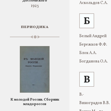
Достоевского
Аскольдов С.А.
1923
Б
периодика
Белый Андрей
Бережков Ф.Ф.
Блок А.А.
Богданова О.А.
В
В.-
К молодой России. Сборник
Виноградов В.В.
младороссов