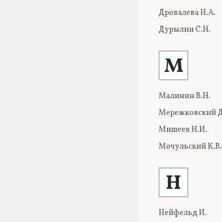
Дровалева Н.А.
Дурылин С.Н.
М
Малинин В.Н.
Мережковский Д
Мишеев Н.И.
Мочульский К.В.
Н
Нейфельд И.