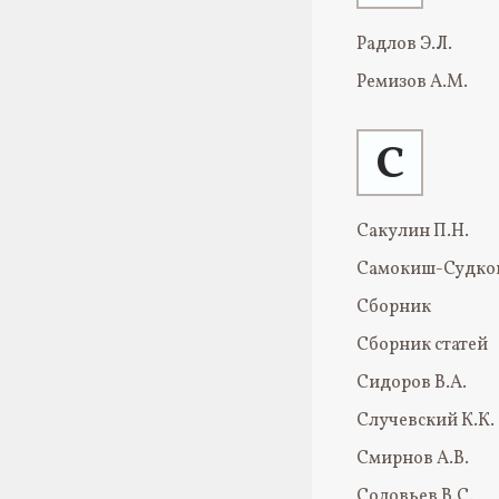
Радлов Э.Л.
Ремизов А.М.
С
Сакулин П.Н.
Самокиш-Судков
Сборник
Сборник статей
Сидоров В.А.
Случевский К.К.
Смирнов А.В.
Соловьев В.С.