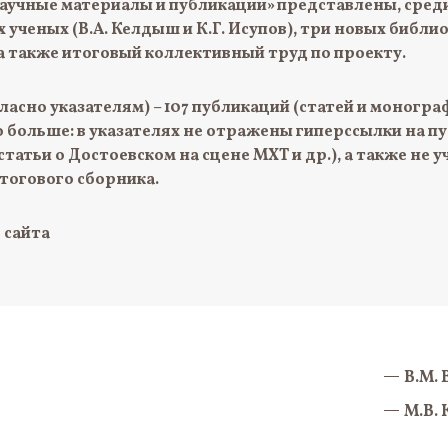
Научные материалы и публикации» представлены, сре
ученых (В.А. Келдыш и К.Г. Исупов), три новых библи
а также итоговый коллективный труд по проекту.
гласно указателям) – 107 публикаций (статей и моногр
 больше: в указателях не отражены гиперссылки на п
статьи о Достоевском на сцене МХТ и др.), а также не
итогового сборника.
 сайта
В.М.
М.В.