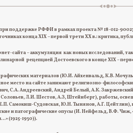
 при поддержке РФФИ в рамках проекта № 18-012-90027
очниках конца XIX – первой трети XX в.: критика, пуб
нет-сайта – аккумуляция как новых исследований, так
линарной рецепцией Достоевского в конце XIX – перво
афических материалов (Ю.И. Айхенвальд, К.В. Мочульски
жное место на сайте занимают религиозно-философск
вич, С.А. Андреевский, Андрей Белый, А.К. Закржевский,
. Соловьев, Л.И. Шестов, А.З, Штейнберг), работы, осве
Е.П. Самокиш-Судовская, Ю.Н. Тынянов, А.Г. Цейтлин),
кие и патографические опусы (И. Нейфельд, В.Ф. Чиж,
» (1925-1930)).