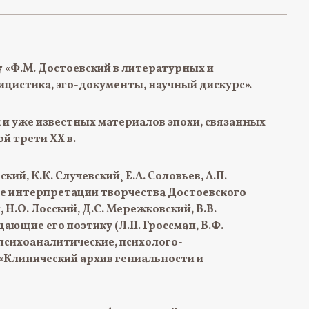
 «Ф.М. Достоевский в литературных и
лицистика, эго-документы, научный дискурс».
 и уже известных материалов эпохи, связанных
й трети XX в.
й, К.К. Случевский¸ Е.А. Соловьев, А.П.
ие интерпретации творчества Достоевского
 Н.О. Лосский, Д.С. Мережковский, В.В.
щающие его поэтику (Л.П. Гроссман, В.Ф.
 психоаналитические, психолого-
 «Клинический архив гениальности и