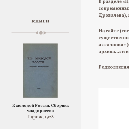
В разделе «
современных 
Дровалева), 
книги
На сайте (со
существенно
источники» (
архива…» и 
Редколлегия
К молодой России. Сборник
младороссов
Париж, 1928