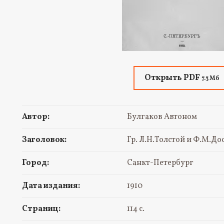
Открыть PDF
7.3 Мб
Автор:
Булгаков Автоном
Заголовок:
Гр. Л.Н.Толстой и Ф.М.До
Город:
Санкт-Петербург
Дата издания:
1910
Страниц:
114 с.