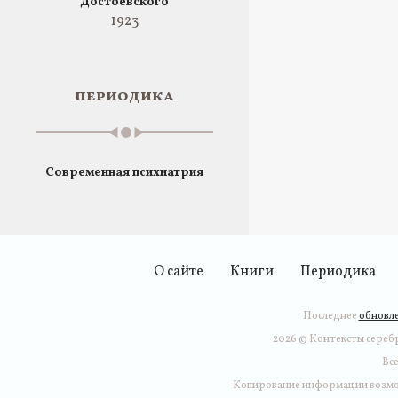
Достоевского
1923
периодика
Современная психиатрия
О сайте
Книги
Периодика
Последнее
обновле
2026 © Контексты серебр
Вс
Копирование информации возмо